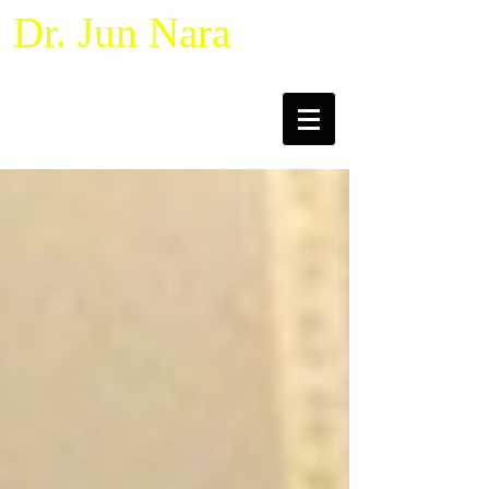
Dr. Jun Nara
Naturalistic Decision Making &
Macrocognition