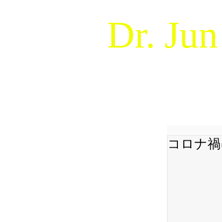
Dr. Jun
Naturalistic Decision Makin
WELCOME !
ABOUT
コロナ禍