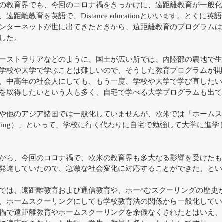
の教育界でも、今回のコロナ禍をきっかけに、遠距離教育が一般化
遠距離教育を英語で、Distance educationといいます。とくに英語
ンターネットが世に出てきたときから、遠距離教育のプログラムは
した。
ーストラリアなどのように、国土が広い所では、内陸部の農地で生
学校や大学で学ぶことは難しいので、そうした教育プログラムが開
、中高年の社会人にしても、もう一度、学校や大学で学び直したい
を取得したいという人も多く、自宅で学べる大学プログラムも出て
や他のアジア諸国では一般化していませんが、欧米では「ホームス
hooling）」といって、学校に行く代わりに自宅で勉強して大学に進
から、今回のコロナ禍で、欧米の教育界も多大なる影響を受けたも
発達していたので、急激な社会変化に対応することができた、とい
では、遠距離教育および通信教育や、ホー^むスクーリングの歴史
、ホームスクーリングにしても学校教育法の関係から一般化してい
禍で遠距離教育やホームスクーリングを余儀なくされたとはいえ、