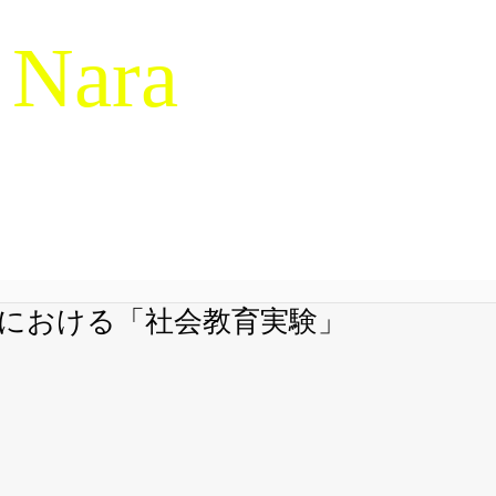
 Nara
g & Macrocognition
RESEARCH
NDM-14
SERVICES
LIBRARY
JAPANES
における「社会教育実験」