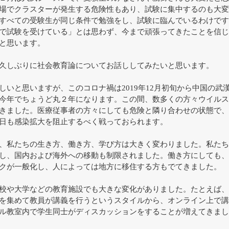
場でクラスターが発生する危険性もあり、試験に集中するのも大変
すべての受験生が同じ条件で勉強をし、試験に臨んでいるわけです
で試験を受けている」とは思わず、今まで頑張ってきたことを信じ
と思います。
久しぶりに社会教育論についてお話ししてみたいと思います。
しいと思いますが、このコロナ禍は2019年12月初旬から中国の武
今年でちょうど丸２年になります。この間、数多くの方々ウイルス
きました。医療従事者の方々にしても危険と隣り合わせの状態で、
日も感染拡大を阻止するべく戦っておられます。
、私たちの生き方、働き方、学び方は大きく変わりました。私たち
し、国内および海外への移動も制限されました。働き方にしても、
クが一般化し、人によっては地方に移住する方もでてきました。
校や大学などの教育施設でも大きな変化がありました。たとえば、
を集めて教員が講義を行うというスタイルから、オンライン上で講
ル教室内で学生同士がディスカッションをすることが増えてきまし