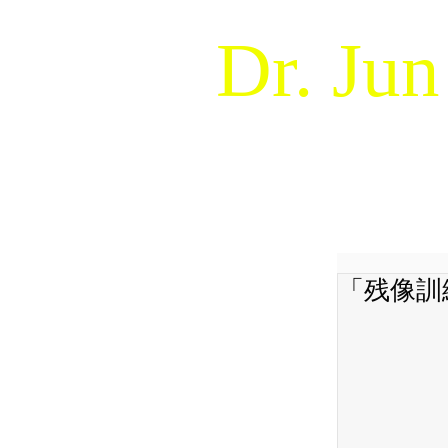
Dr. Jun
Naturalistic Decision Makin
WELCOME !
ABOUT
「残像訓