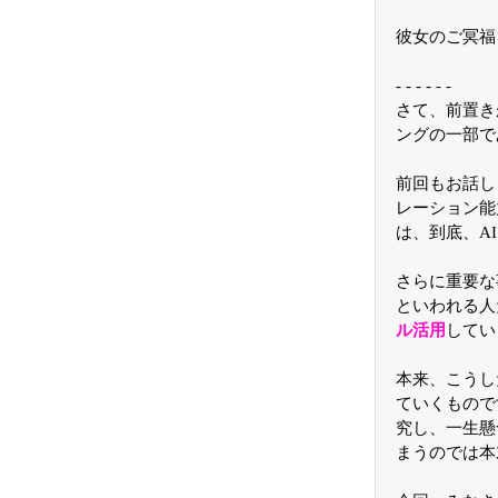
彼女のご冥福
- - - - - -
さて、前置き
ングの一部で
前回もお話し
レーション能
は、到底、A
さらに重要な
といわれる人
ル活用
してい
本来、こうし
ていくもので
究し、一生懸
まうのでは本