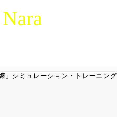
 Nara
g & Macrocognition
RESEARCH
NDM-14
SERVICES
LIBRARY
JAPANES
練」シミュレーション・トレーニング