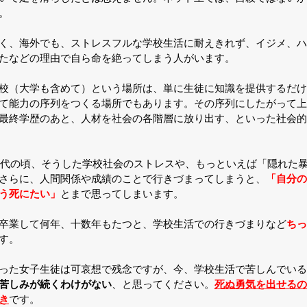
。
く、海外でも、ストレスフルな学校生活に耐えきれず、イジメ、ハ
たなどの理由で自ら命を絶ってしまう人がいます。
校（大学も含めて）という場所は、単に生徒に知識を提供するだけ
て能力の序列をつくる場所でもあります。その序列にしたがって上
最終学歴のあと、人材を社会の各階層に放り出す、といった社会的
20代の頃、そうした学校社会のストレスや、もっといえば「隠れた
さらに、人間関係や成績のことで行きづまってしまうと、
「自分の
う死にたい」
とまで思ってしまいます。
卒業して何年、十数年もたつと、学校生活での行きづまりなど
ちっ
す。
った女子生徒は可哀想で残念ですが、今、学校生活で苦しんでいる
苦しみが続くわけがない
、と思ってください。
死ぬ勇気を出せるの
き
です。