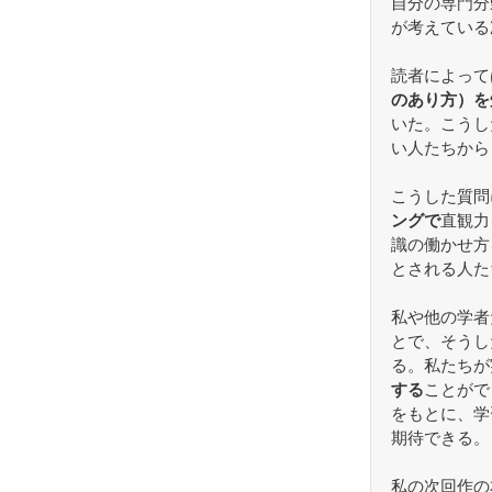
自分の専門分
が考えている
読者によって
のあり方）を
いた。こうし
い人たちから
こうした質問
ングで
直観力
識の働かせ方
とされる人た
私や他の学者
とで、そうし
る。私たちが
する
ことがで
をもとに、学
期待できる。
私の次回作の