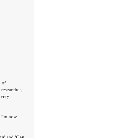
 of 
researcher, 
 very 
, I'm now 
on' 
and 
'Can 