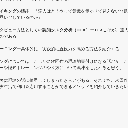
イキング
の機能ー「達人はとうやって意識を働かせて見えない問題
見いだしているのか」
タビュー方法としての
認知タスク分析（TCA）
ーTCAこそが、達
のである
ーニング
ー具体的に、実践的に直観力を高める方法を紹介する
ングについては、たしかに次回作の理論的裏付けになる話だが、た
ーや認知トレーニングのやり方について興味をもたれると思う。
著は理論の話に偏重してしまったきらいがある。それでも、次回作
実生活で利用＆応用することができるメソッドを紹介していきたい