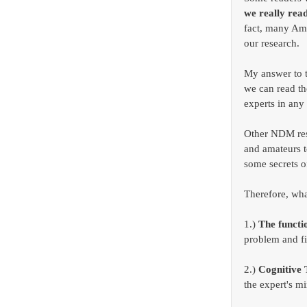
we really read
fact, many Am
our research. 
My answer to th
we can read th
experts in any
Other NDM rese
and amateurs t
some secrets of
Therefore, wha
1.) 
The functi
problem and fi
2.) 
Cognitive 
the expert's mi