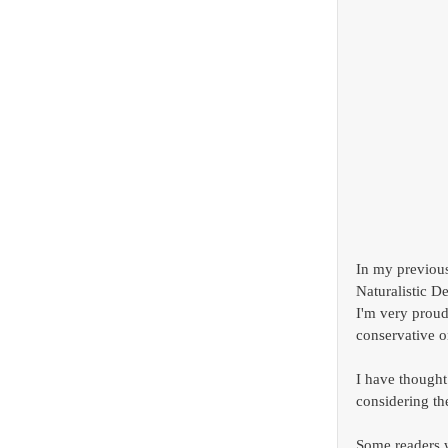
In my previous
Naturalistic 
I'm very proud
conservative 
I have thought 
considering th
Some readers w