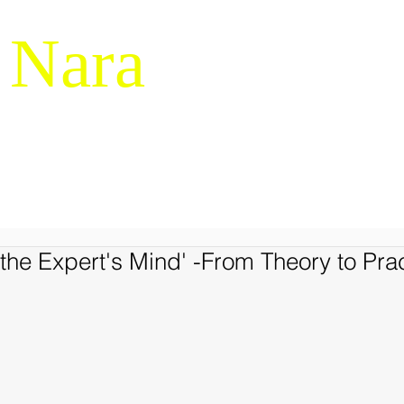
 Nara
g & Macrocognition
RESEARCH
NDM-14
SERVICES
LIBRARY
JAPANES
the Expert's Mind' -From Theory to Pra