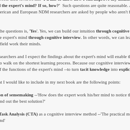
 the expert's mind? If so, how?'
  Such questions are quite reasonable. 
erican and European NDM researchers are asked by people who aren't fa
e questions is, '
Yes
'. Yes, we can build our intuition 
through cognitive
e expert's mind 
through cognitive interview
. In other words, we can le
 field work their minds.
archers and I expect the findings about the expert's mind will enable t
o walk on the shortest learning process. Because our cognitive interview
 the functions of the expert's mind --to turn 
tacit knowledge
 into 
expli
t I would like to include in my next book are the following points:
on of sensemaking
 --'How does the expert work his/her mind to notice th
nd out the best solution?'
Task Analysis (CTA)
 as a cognitive interview method --'The practical m
nd'