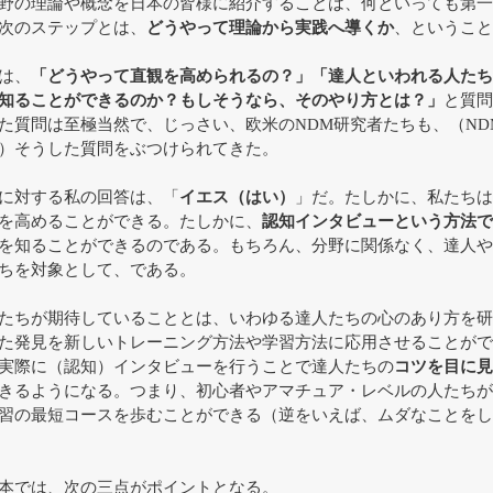
野の理論や概念を日本の皆様に紹介することは、何といっても第一
次のステップとは、
どうやって理論から実践へ導くか
、ということ
は、
「どうやって直観を高められるの？」「達人といわれる人たち
知ることができるのか？もしそうなら、そのやり方とは？」
と質問
た質問は至極当然で、じっさい、欧米のNDM研究者たちも、（ND
）そうした質問をぶつけられてきた。
に対する私の回答は、「
イエス（はい）
」だ。たしかに、私たちは
を高めることができる。たしかに、
認知インタビューという方法で
を知ることができるのである。もちろん、分野に関係なく、達人や
ちを対象として、である。
たちが期待していることとは、いわゆる達人たちの心のあり方を研
た発見を新しいトレーニング方法や学習方法に応用させることがで
実際に（認知）インタビューを行うことで達人たちの
コツを目に見
きるようになる。つまり、初心者やアマチュア・レベルの人たちが
習の最短コースを歩むことができる（逆をいえば、ムダなことをし
本では、次の三点がポイントとなる。