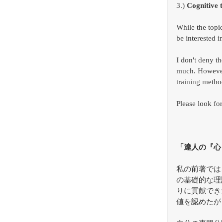
3.) 
Cognitive 
While the topi
be interested 
I don't deny t
much. However,
training method
Please look fo
「達人の『心
私の前著では
の基礎的な理
りに貢献でき
値を認めたが