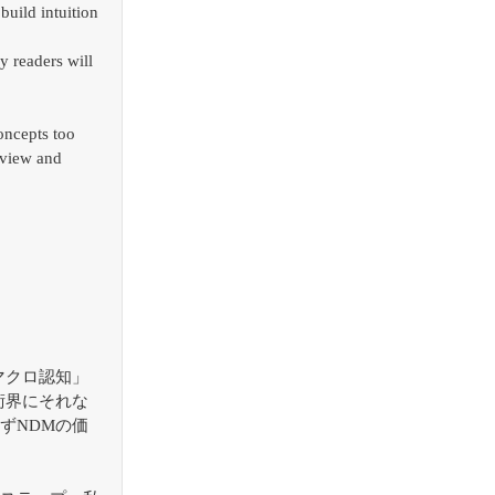
build intuition
 readers will 
oncepts too 
rview and 
マクロ認知」
術界にそれな
ずNDMの価