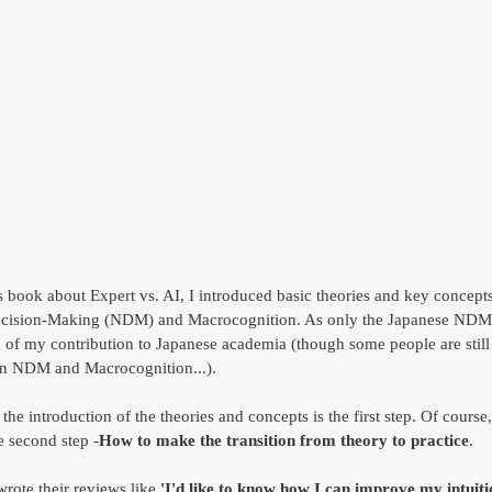
 book about Expert vs. AI, I introduced basic theories and key concepts
Decision-Making (NDM) and Macrocognition. As only the Japanese NDM 
 of my contribution to Japanese academia (though some people are still
on NDM and Macrocognition...). 
the introduction of the theories and concepts is the first step. Of course
e second step -
How to make the transition from theory to practice
. 
rote their reviews like
 'I'd like to know how I can improve my intuiti