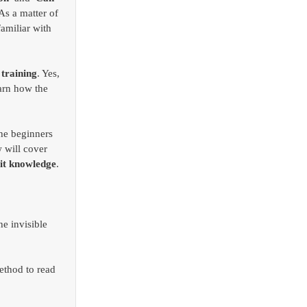
As a matter of 
miliar with 
 training
. Yes, 
arn how the 
he beginners 
 will cover 
cit knowledge
.
e invisible 
ethod to read 