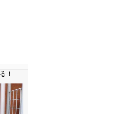
E
CONTACT
る！