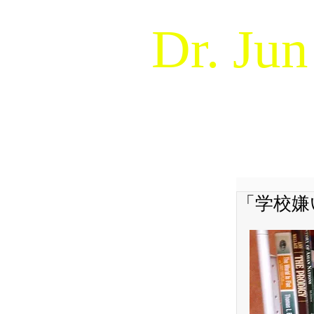
Dr. Jun
Naturalistic Decision Makin
WELCOME !
ABOUT
「学校嫌