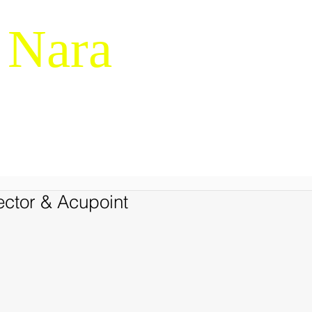
 Nara
g & Macrocognition
RESEARCH
NDM-14
SERVICES
LIBRARY
JAPANES
ector & Acupoint