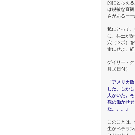
的にとらえる
は鋭敏な直観
さがあるーー
私にとって、
に、兵士が探
穴（ツボ）を
雷にせよ、経
ゲイリー・ク
月18日付）
「アメリカ政
した。しかし
人がいた。そ
観の働かせせ
た。。。」
このことは、
生がベテラン