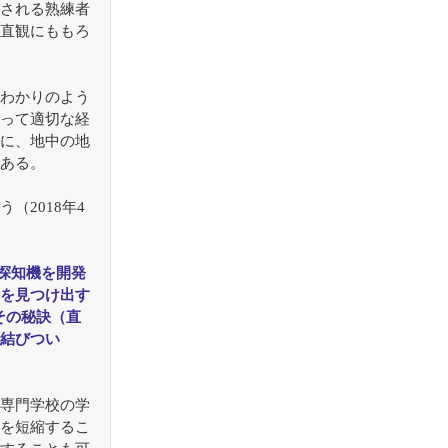
される熟練者
直観にももろ
わかりのよう
って適切な経
に、地中の地
ある。
2018年4
雷探知機を開発
を見つけ出す
その秘訣（直
結びつい
専門学校の学
を短縮するこ