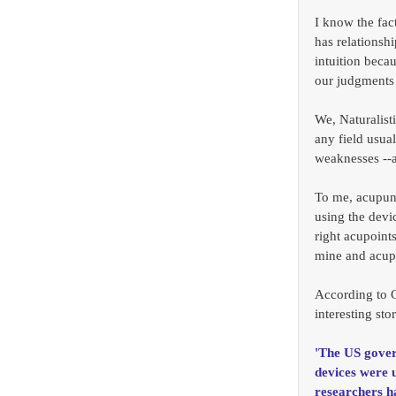
I know the fact
has relationsh
intuition beca
our judgments 
We, Naturalist
any field usua
weaknesses --
To me, acupunc
using the devic
right acupoint
mine and acup
According to G
interesting stor
'The US gover
devices were 
researchers ha