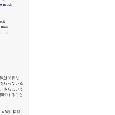
 to much 
cit 
 than 
o the 
観は関係な
を行っている
。さらにいえ
間のすること
、直観に懐疑