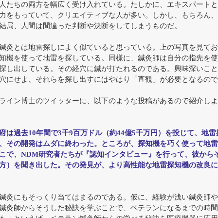
人たちの両方を幅広く受け入れている。たしかに、エキスパートと
力をもっていて、クリエイティブな人が多い。しかし、もちろん、
結局、人間は間違った判断や決断をしてしまうものだ。
鍼灸とは地雷探しによく似ていると思っている。上の写真を見てお
知機を使って地雷を探している。同様に、鍼灸師は自分の指先を使
探し出している。その経穴に鍼が打たれるのである。興味深いこと
穴にせよ、それらを探し出すにはやはり「直観」が必要となるので
ライン博士のツイッターに、以下のような投稿があるので紹介しよう（
府は過去10年間で3千9百万ドル（約44億5千万円）を投じて、地
、その開発はムダに終わった。ところが、探知機を巧く使って地雷
こで、NDM研究者たちが『認知インタビュー』を行って、彼から
方）を聞き出した。その発見が、より高性能な地雷探知機の改良に
鍼灸にもそっくり当てはまるのである。仮に、経験が浅い鍼灸師や
鍼灸師からそうした秘訣を学ぶことで、ベテランになるまでの時間