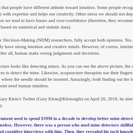
 that people have different attitude toward intuition. Some people recogn
ip with expertise and helps our creativity. Other stress we should not de
use we tend to have biases and over-confidence (therefore, they reco
based on numerical and statistic data).
ic Decision-Making (NDM) researchers, fully accept both opinions. Yes, 
lly have strong intuition and creative minds. However, of course, intuiti
after all, human make wrong judgments and decisions.
ture looks like detecting mines. As you can see the above picture, the s
es to detect the mine. Likewise, acupuncture therapists use their fingers 
s where the needle should be inserted. Amazingly, both finding out the l
oint need human intuition.
ary Klein's Twitter (Gary Klein@Kleinsight) on April 20, 2018, he intr
y.
nment used to spend $39M in a decade to develop better mine-detecto
useless. However, there was a person who used mine detectors skillfu
d cognitive interviews with him. Then, they revealed his tacit knowl