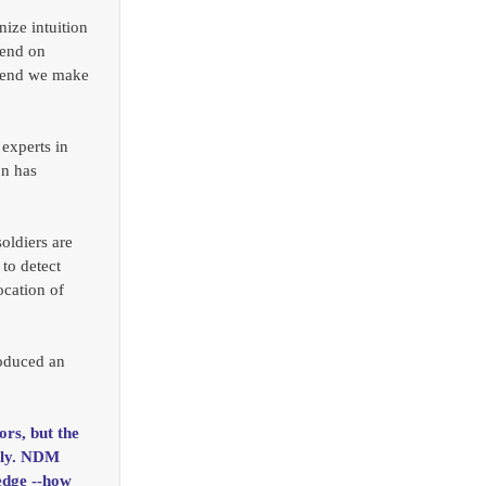
ize intuition 
pend on 
mmend we make 
experts in 
on has 
oldiers are 
to detect 
ocation of 
oduced an 
rs, but the 
lly. NDM 
edge --how 