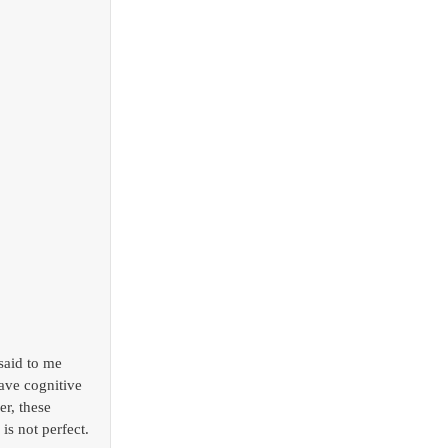
said to me 
ave cognitive 
r, these 
 is not perfect.